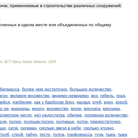
пичи
,
применяемые
в
строительстве
различных
сооружений
.
.
оченных
в
одном
месте
или
объединенных
по
общему
ых
.
АСТ
-
Пресс
Книга
.
Бабенко
.
2009
.
биомасса
,
более чем достаточно
,
большое количество
,
агон
,
великое множество
,
видимо-невидимо
,
воз
,
гибель
,
град
,
лейся
,
изобилие
,
как у барбоски блох
,
каскад
,
клуб
,
корн
,
короб
,
о ли
,
мириады
,
много
,
множество
,
море
,
мяснига
,
мясника
,
есметное число
,
нет недостатка
,
обилие
,
огромное количество
,
олк
,
полно
,
полным-полно
,
полчище
,
поток
,
предостаточно
,
ище
,
сила
,
силикан
,
сколько звезд в небе
,
сколько угодно
,
столб
,
строй
,
табун
,
тесто
,
толпа
,
торфомасса
,
туча
,
тьма
,
тьма