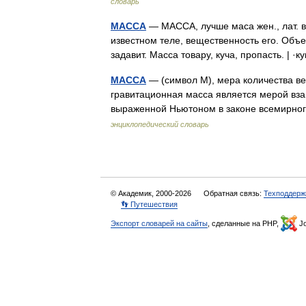
словарь
МАССА
— МАССА, лучше маса жен., лат. ве
известном теле, вещественность его. Объ
задавит. Масса товару, куча, пропасть. |
МАССА
— (символ М), мера количества ве
гравитационная масса является мерой вз
выраженной Ньютоном в законе всемирно
энциклопедический словарь
© Академик, 2000-2026
Обратная связь:
Техподдерж
👣 Путешествия
Экспорт словарей на сайты
, сделанные на PHP,
Jo