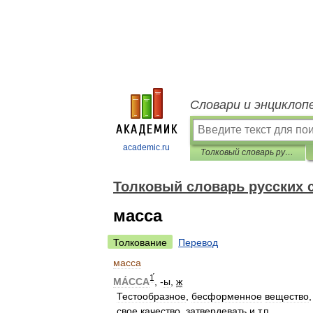
Словари и энциклоп
academic.ru
Толковый словарь русских существительных
Толковый словарь русских
масса
Толкование
Перевод
масса
1́
МА́ССА
, -
ы
,
ж
Тестообразное
,
бесформенное
вещество
свое
качество
,
затвердевать
и
т
.
п
.