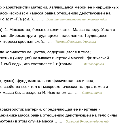
их характеристик материи, являющаяся мерой её инерционных
 классической (см.) масса равна отношению действующей на
нию а: m=F/а (см. ).… …
Большая политехническая энциклопедия
). 1. Множество, большое количество. Масса народу. Устал от
е мн. Широкие круги трудящихся, населения. Трудящиеся
е интересы крестьянской… …
Толковый словарь Ушакова
е количество вещества, содержащегося в теле;
ижения (инерция) называют инертной массой; физической
 1 см3 воды, что составляет 1 г (грамм… …
Философская
м, кусок), фундаментальная физическая величина,
свойства всех тел от макроскопических тел до атомов и
сти масса была введена И. Ньютоном с… …
Современная
арактеристик материи, определяющая ее инертные и
й механике масса равна отношению действующей на тело силы
Ньютона) в этом случае масса… …
Большой Энциклопедический