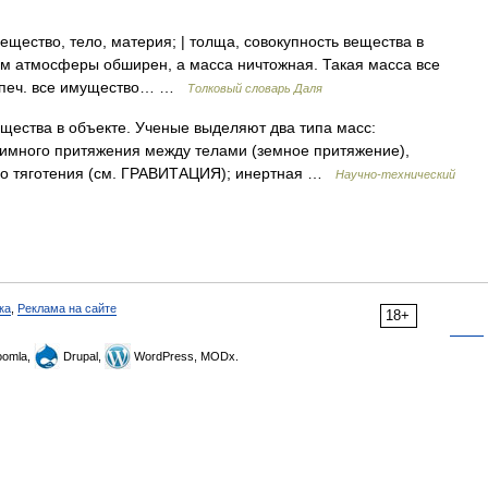
щество, тело, материя; | толща, совокупность вещества в
ем атмосферы обширен, а масса ничтожная. Такая масса все
 ·купеч. все имущество… …
Толковый словарь Даля
щества в объекте. Ученые выделяют два типа масс:
аимного притяжения между телами (земное притяжение),
го тяготения (см. ГРАВИТАЦИЯ); инертная …
Научно-технический
ка
,
Реклама на сайте
18+
omla,
Drupal,
WordPress, MODx.