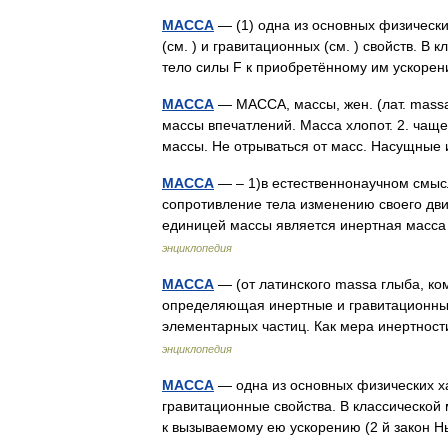
МАССА
— (1) одна из основных физическ
(см. ) и гравитационных (см. ) свойств. В
тело силы F к приобретённому им ускоре
МАССА
— МАССА, массы, жен. (лат. massa
массы впечатлений. Масса хлопот. 2. чащ
массы. Не отрываться от масс. Насущны
МАССА
— – 1)в естественнонаучном смысл
сопротивление тела изменению своего дв
единицей массы является инертная масса
энциклопедия
МАССА
— (от латинского massa глыба, ко
определяющая инертные и гравитационные 
элементарных частиц. Как мера инертно
энциклопедия
МАССА
— одна из основных физических х
гравитационные свойства. В классическо
к вызываемому ею ускорению (2 й закон 