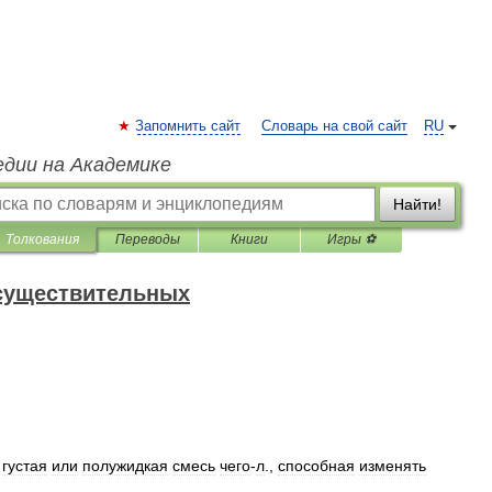
Запомнить сайт
Словарь на свой сайт
RU
едии на Академике
Найти!
Толкования
Переводы
Книги
Игры ⚽
 существительных
,
густая
или
полужидкая
смесь
чего
-
л
.,
способная
изменять