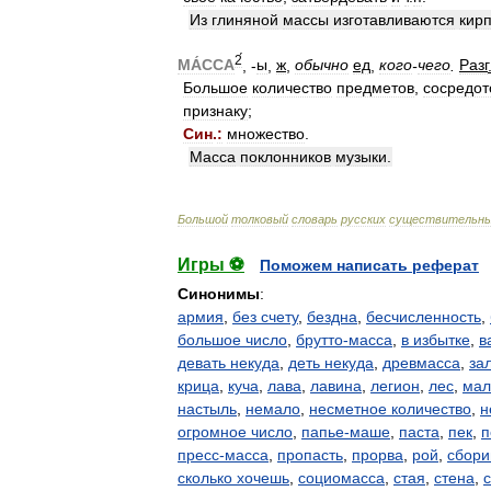
Из
глиняной
массы
изготавливаются
кир
2́
МА́ССА
, -
ы
,
ж
,
обычно
ед
,
кого
-
чего
.
Разг
Большое
количество
предметов
,
сосредот
признаку
;
Син
.
:
множество
.
Масса
поклонников
музыки
.
Большой
толковый
словарь
русских
существительн
Игры ⚽
Поможем написать реферат
Синонимы
:
армия
,
без счету
,
бездна
,
бесчисленность
,
большое число
,
брутто-масса
,
в избытке
,
в
девать некуда
,
деть некуда
,
древмасса
,
за
крица
,
куча
,
лава
,
лавина
,
легион
,
лес
,
мал
настыль
,
немало
,
несметное количество
,
н
огромное число
,
папье-маше
,
паста
,
пек
,
п
пресс-масса
,
пропасть
,
прорва
,
рой
,
сбор
сколько хочешь
,
социомасса
,
стая
,
стена
,