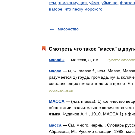
тем
,
тьма-тьмущая
,
уйма
,
уймища
,
фонтан
в море
,
что песку морского
масонство
Смотреть что такое "масса" в друг
масса́ж
— массаж, а, ем …
Русское словесн
масса
— ы, ж. masse f., нем. Masse, Massa
разумеется 1) груда, громада, куча, колич
составляющих вместе тело или целое. Я
русского языка
МАССА
— (лат. massa). 1) количество вещ
общежитии: значительное количество чего 
языка. Чудинов А.Н., 1910. МАССА 1) в 
масса
— См. много, чернь... Словарь русс
Абрамова, М.: Русские словари, 1999. мас