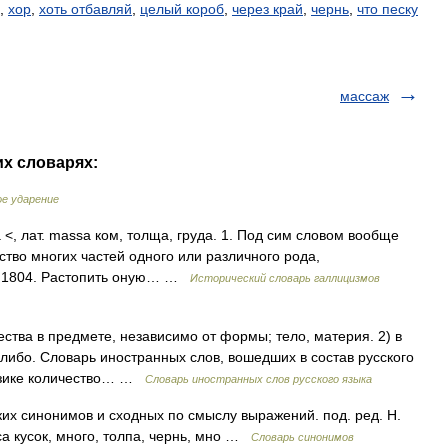
,
хор
,
хоть отбавляй
,
целый короб
,
через край
,
чернь
,
что песку
массаж
их словарях:
ое ударение
 <, лат. massa ком, толща, груда. 1. Под сим словом вообще
ество многих частей одного или различного рода,
н. 1804. Растопить оную… …
Исторический словарь галлицизмов
ества в предмете, независимо от формы; тело, материя. 2) в
либо. Словарь иностранных слов, вошедших в состав русского
физике количество… …
Словарь иностранных слов русского языка
ких синонимов и сходных по смыслу выражений. под. ред. Н.
са кусок, много, толпа, чернь, мно …
Словарь синонимов